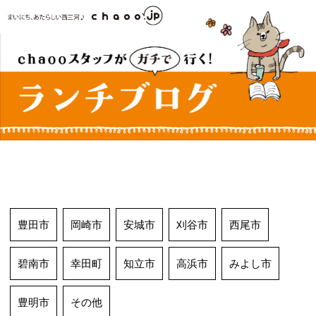
コ
ン
テ
ン
ツ
へ
ス
キ
ッ
プ
豊田市
岡崎市
安城市
刈谷市
西尾市
碧南市
幸田町
知立市
高浜市
みよし市
豊明市
その他