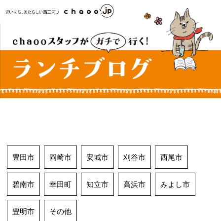
コ
ン
テ
ン
ツ
へ
ス
キ
ッ
プ
豊田市
岡崎市
安城市
刈谷市
西尾市
碧南市
幸田町
知立市
高浜市
みよし市
豊明市
その他