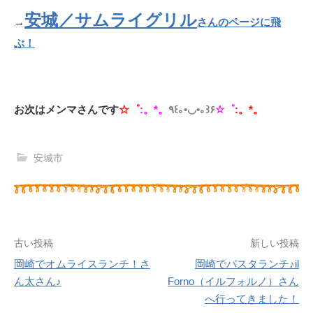
安城／サムライグリル
→
さんのページに飛
ぶ！
お次はメンマさんです
☆゜
:。*。
٩
꒰｡•◡•｡꒱
۶
☆
゜
:。*。
安城市
古い投稿
新しい投稿
岡崎でオムライスランチ！さ
岡崎でパスタランチ♪il
投
ん太さん♪
Forno（イルフォルノ）さん
へ行ってきました！
稿