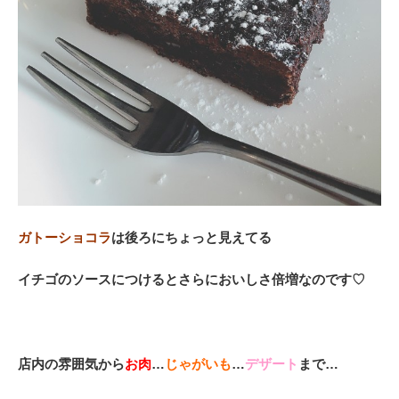
ガトーショコラ
は後ろにちょっと見えてる
イチゴのソース
につけるとさらにおいしさ倍増なのです♡
店内の雰囲気
から
お肉
…
じゃがいも
…
デザート
まで…