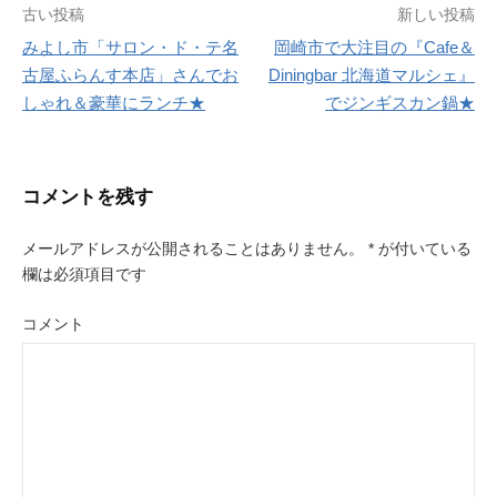
古い投稿
新しい投稿
みよし市「サロン・ド・テ名
岡崎市で大注目の『Cafe＆
投
古屋ふらんす本店」さんでお
Diningbar 北海道マルシェ』
しゃれ＆豪華にランチ★
でジンギスカン鍋★
稿
ナ
ビ
コメントを残す
ゲ
メールアドレスが公開されることはありません。
*
が付いている
ー
欄は必須項目です
シ
コメント
ョ
ン