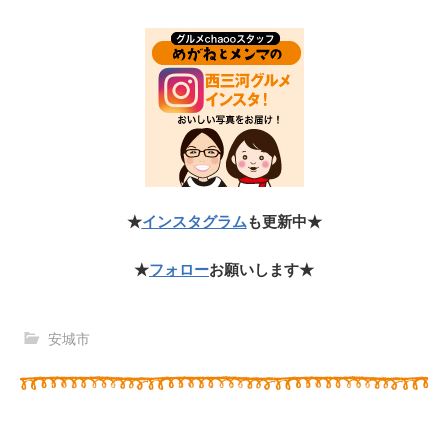
★
インスタグラム
も更新中★
★
フォロー
お願いします★
安城市