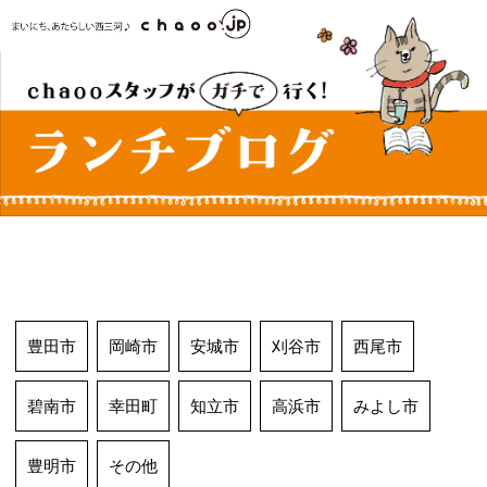
コ
ン
テ
ン
ツ
へ
ス
キ
ッ
プ
豊田市
岡崎市
安城市
刈谷市
西尾市
碧南市
幸田町
知立市
高浜市
みよし市
豊明市
その他