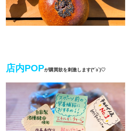
店内POP
が購買欲を刺激します(*´з`)♡