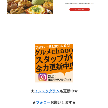
★
インスタグラム
も更新中★
★
フォロー
お願いします★