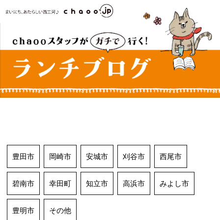
コ
ン
テ
ン
ツ
へ
ス
キ
ッ
プ
豊田市
岡崎市
安城市
刈谷市
西尾市
碧南市
幸田町
知立市
高浜市
みよし市
豊明市
その他