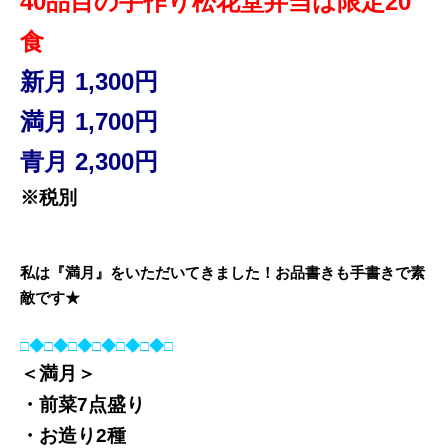
40品目の手作り松花堂弁当は限定20
食
新月 1,300円
満月 1,700円
青月 2,300円
※税別
私は『満月』をいただいてきました！お品書きも手書きで素
敵です★
□◆□◆□◆□◆□◆□◆□
＜満月＞
・前菜7点盛り
・お造り2種