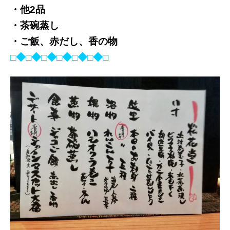
・他2品
・茶碗蒸し
・ご飯、赤だし、香の物
□◆□◆□◆□◆□◆□◆□