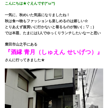
こんにちは★ぐえんです(*’ω’*)
一気に、秋めいた気温になりましたね！
秋は食べ物もファッションも楽しめるのは嬉しい☆
とりあえず服買いに行かないと着るものが無い(；▽；)
では本題、たまには1人でゆっくりランチしたいなーと思い
豊田市山之手にある
『酒縁 青月（しゅえん せいげつ）』
さんに行ってきました★