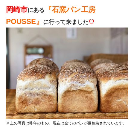
岡崎市
『石窯パン工房
にある
POUSSE』
に行って来ました
♡
※上の写真は昨年のもの。現在は全てのパンが個包装されています。