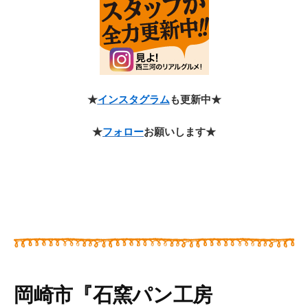
★
インスタグラム
も更新中★
★
フォロー
お願いします★
岡崎市『石窯パン工房