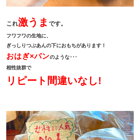
激うま
これ
です。
フワフワの生地に、
ぎっしりつぶあんの下におもちがあります！
おはぎ×パン
のような･･･
相性抜群で
リピート間違いなし!