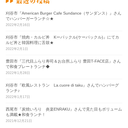
刈谷市『American Burger Cafe Sundance（サンダンス）』さん
でハンバーガーランチ☆★
2022年2月16日
刈谷市『焼肉・カルビ丼 Kーパックル(ケーパックル)』にてカ
ルビ丼と韓国料理に舌鼓★
2022年2月1日
豊田市『三代目ふらり寿司＆お台所ふらり 豊田T-FACE店』さん
で和食プレートランチ◆
2022年1月28日
刈谷市『欧風レストラン La.cuore di taku』さんでハンバーグ
ランチ♪
2022年1月17日
西尾市『炭焼いろり 炎楽ENRAKU』さんで見た目もボリューム
も満載★和食ランチ！
2021年12月21日