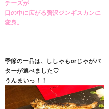
チーズが
口の中に広がる贅沢ジンギスカンに
変身。
季節の一品は、ししゃもorじゃがバ
ターが選べました♡
うんまいっ！！