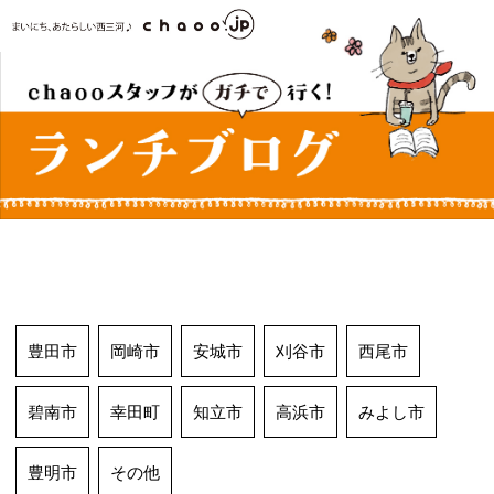
コ
ン
テ
ン
ツ
へ
ス
キ
ッ
プ
豊田市
岡崎市
安城市
刈谷市
西尾市
碧南市
幸田町
知立市
高浜市
みよし市
豊明市
その他