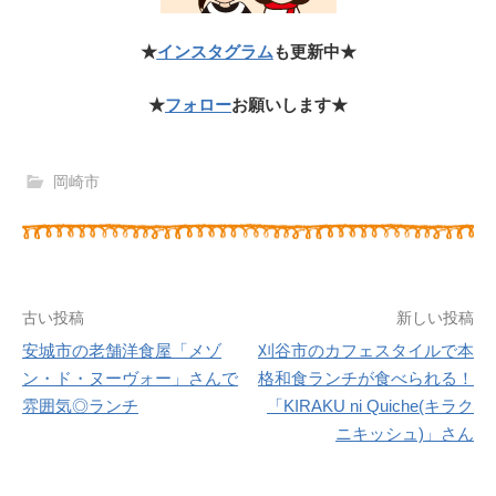
★
インスタグラム
も更新中★
★
フォロー
お願いします★
岡崎市
古い投稿
新しい投稿
安城市の老舗洋食屋「メゾ
刈谷市のカフェスタイルで本
投
ン・ド・ヌーヴォー」さんで
格和食ランチが食べられる！
雰囲気◎ランチ
「KIRAKU ni Quiche(キラク
稿
ニキッシュ)」さん
ナ