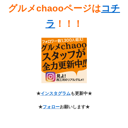
グルメchaooページは
コチ
ラ
！！！
★
インスタグラム
も更新中★
★
フォロー
お願いします★