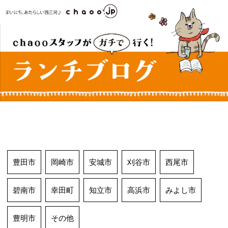
コ
ン
テ
ン
ツ
へ
ス
キ
ッ
プ
豊田市
岡崎市
安城市
刈谷市
西尾市
碧南市
幸田町
知立市
高浜市
みよし市
豊明市
その他