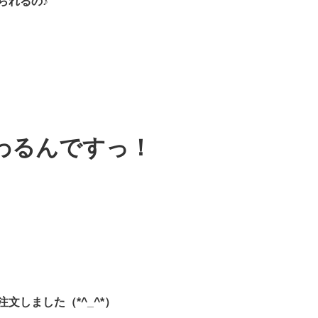
られるの♪
わるんですっ！
注文しました（*^_^*）