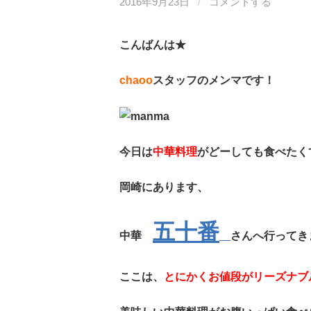
2016年9月23日
/
コメントする
こんばんは★
chaoo
スタッフのメンマです！
今日は
中華料理
がどーしても食べたく
岡崎にあります、
五十番
中華
さんへ行ってき
ここは、
とにかくお値段がリーズナブ