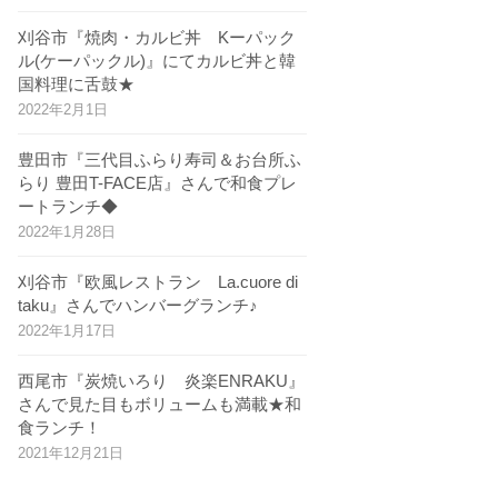
刈谷市『焼肉・カルビ丼 Kーパック
ル(ケーパックル)』にてカルビ丼と韓
国料理に舌鼓★
2022年2月1日
豊田市『三代目ふらり寿司＆お台所ふ
らり 豊田T-FACE店』さんで和食プレ
ートランチ◆
2022年1月28日
刈谷市『欧風レストラン La.cuore di
taku』さんでハンバーグランチ♪
2022年1月17日
西尾市『炭焼いろり 炎楽ENRAKU』
さんで見た目もボリュームも満載★和
食ランチ！
2021年12月21日