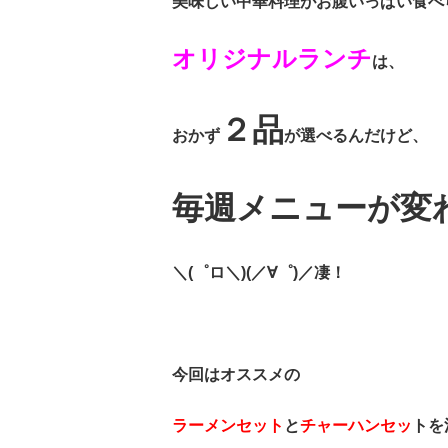
美味しい中華料理がお腹いっぱい食べ
オリジナルランチ
は、
２品
おかず
が選べるんだけど、
毎週メニューが変
＼(゜ロ＼)(／∀゜)／凄！
今回はオススメの
ラーメンセット
と
チャーハンセッ
トを