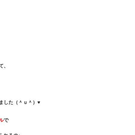
て、
ました（＾ｕ＾）♥
ル
で