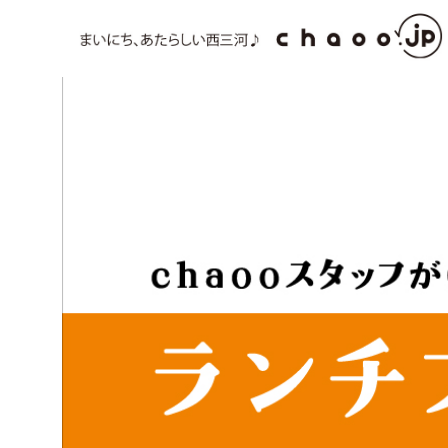
コ
ン
テ
ン
ツ
へ
ス
キ
ッ
プ