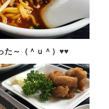
った～（＾ｕ＾）♥♥