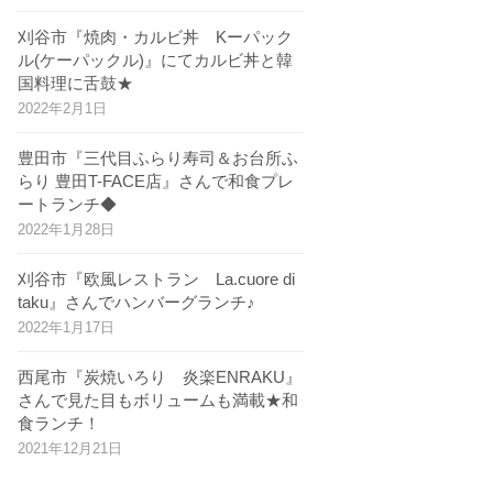
刈谷市『焼肉・カルビ丼 Kーパック
ル(ケーパックル)』にてカルビ丼と韓
国料理に舌鼓★
2022年2月1日
豊田市『三代目ふらり寿司＆お台所ふ
らり 豊田T-FACE店』さんで和食プレ
ートランチ◆
2022年1月28日
刈谷市『欧風レストラン La.cuore di
taku』さんでハンバーグランチ♪
2022年1月17日
西尾市『炭焼いろり 炎楽ENRAKU』
さんで見た目もボリュームも満載★和
食ランチ！
2021年12月21日