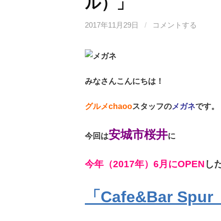
ル）」
2017年11月29日
/
コメントする
みなさんこんにちは！
グルメchaoo
スタッフの
メガネ
です。
安城市桜井
今回は
に
今年（2017年）6月にOPEN
し
「Cafe&Bar S