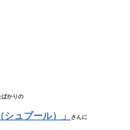
たばかりの
pur（シュプール）」
さんに