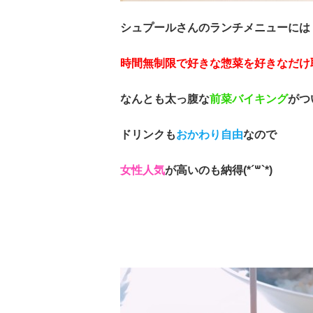
シュプールさんのランチメニューには
時間無制限で好きな惣菜を好きなだけ
なんとも太っ腹な
前菜バイキング
がつ
ドリンクも
おかわり自由
なので
女性人気
が高いのも納得(*´꒳`*)