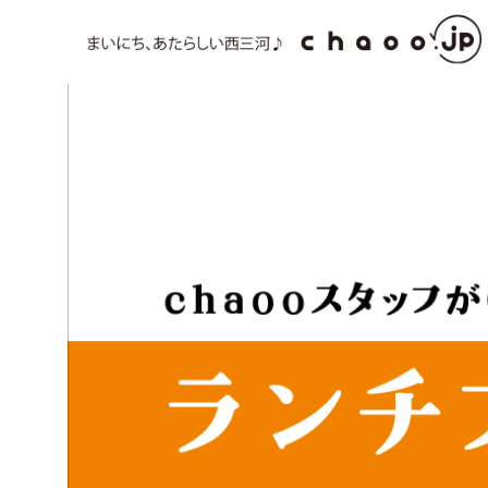
コ
ン
テ
ン
ツ
へ
ス
キ
ッ
プ