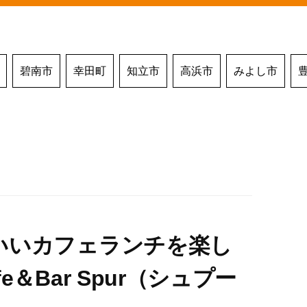
碧南市
幸田町
知立市
高浜市
みよし市
いいカフェランチを楽し
＆Bar Spur（シュプー