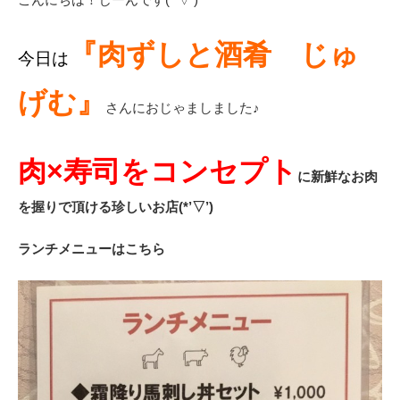
『肉ずしと酒肴 じゅ
今日は
げむ』
さんにおじゃましました♪
肉×寿司をコンセプト
に新鮮なお肉
を握りで頂ける珍しいお店(*’▽’)
ランチメニューはこちら