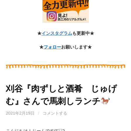
★
インスタグラム
も更新中★
★
フォロー
お願いします★
刈谷『肉ずしと酒肴 じゅげ
む』さんで馬刺しランチ
2021年2月19日
/
コメントする
こんにちは！じーんです(*’▽’)