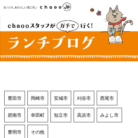
コ
ン
テ
ン
ツ
へ
ス
キ
ッ
プ
豊田市
岡崎市
安城市
刈谷市
西尾市
碧南市
幸田町
知立市
高浜市
みよし市
豊明市
その他