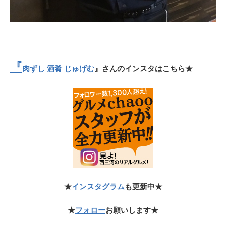
『
肉ずし 酒肴 じゅげむ
』さんのインスタはこちら★
★
インスタグラム
も更新中★
★
フォロー
お願いします★