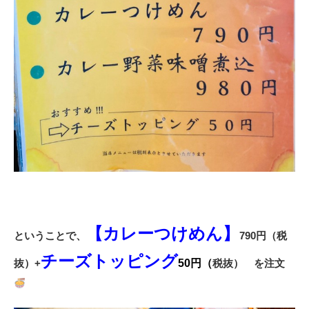
【カレーつけめん】
ということで、
790円（税
チーズトッピング
抜）+
50円
（
税抜） を注文