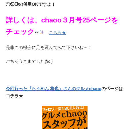
①②③の併用OKですよ！
詳しくは、chaoo３月号25ページを
チェック
こちら★
是非この機会に足を運んでみて下さいね～！
ごちそうさまでした(‘ω’)
今回行った『らうめん 将也』さんのグルメchaoo
のページは
コチラ★