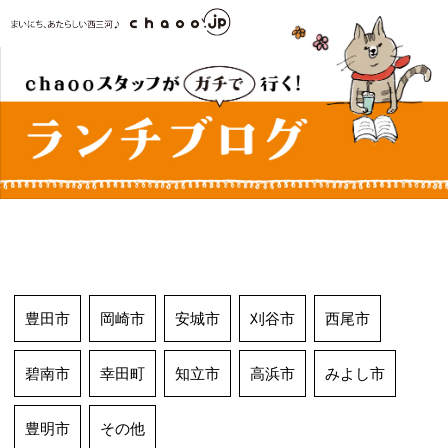
コ
ン
テ
ン
ツ
へ
ス
キ
ッ
プ
豊田市
岡崎市
安城市
刈谷市
西尾市
碧南市
幸田町
知立市
高浜市
みよし市
豊明市
その他