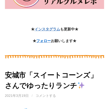
★
インスタグラム
も更新中★
★
フォロー
お願いします★
安城市「スイートコーンズ」
さんでゆったりランチ
2021年3月19日
/
コメントする