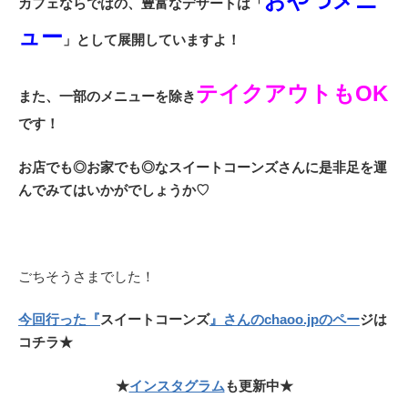
おやつメニ
カフェならではの、豊富なデザートは「
ュー
」として展開していますよ！
テイクアウトもOK
また、一部のメニューを除き
です！
お店でも◎お家でも◎なスイートコーンズさんに是非足を運
んでみてはいかがでしょうか♡
ごちそうさまでした！
今回行っ
た『
スイートコーンズ
』さ
んのchaoo.jpのペー
ジは
コチラ★
★
インスタグラム
も更新中★