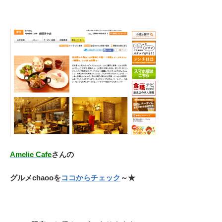
Amelie Cafe
さんの
グルメchaooを
ココからチェック
～★