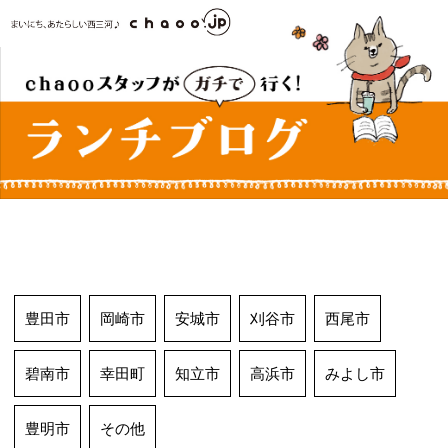
コ
ン
テ
ン
ツ
へ
ス
キ
ッ
プ
豊田市
岡崎市
安城市
刈谷市
西尾市
碧南市
幸田町
知立市
高浜市
みよし市
豊明市
その他