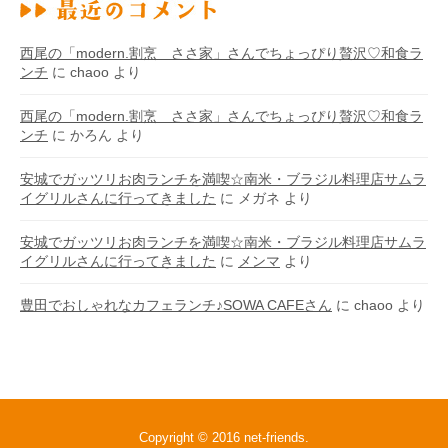
西尾の「modern.割烹 ささ家」さんでちょっぴり贅沢♡和食ラ
ンチ
に
chaoo
より
西尾の「modern.割烹 ささ家」さんでちょっぴり贅沢♡和食ラ
ンチ
に
かろん
より
安城でガッツリお肉ランチを満喫☆南米・ブラジル料理店サムラ
イグリルさんに行ってきました
に
メガネ
より
安城でガッツリお肉ランチを満喫☆南米・ブラジル料理店サムラ
イグリルさんに行ってきました
に
メンマ
より
豊田でおしゃれなカフェランチ♪SOWA CAFEさん
に
chaoo
より
Copyright © 2016
net-friends
.