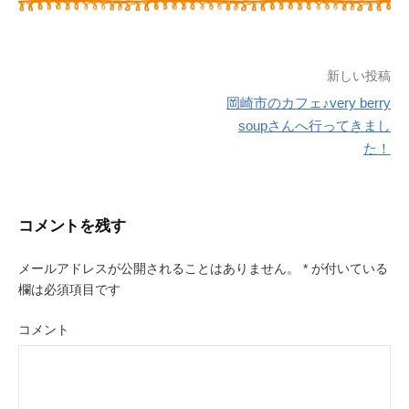
新しい投稿
岡崎市のカフェ♪very berry
投
soupさんへ行ってきまし
た！
稿
ナ
ビ
コメントを残す
ゲ
メールアドレスが公開されることはありません。
*
が付いている
ー
欄は必須項目です
シ
コメント
ョ
ン