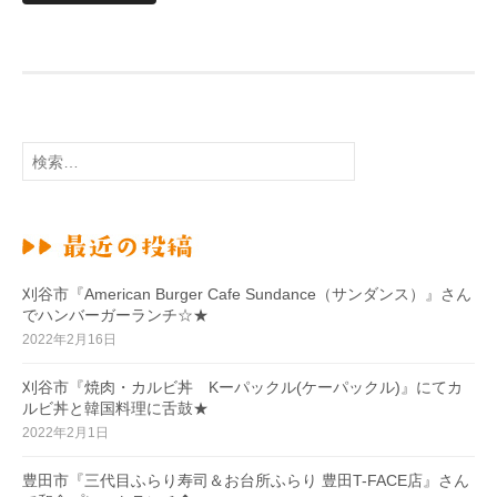
検
索
:
刈谷市『American Burger Cafe Sundance（サンダンス）』さん
でハンバーガーランチ☆★
2022年2月16日
刈谷市『焼肉・カルビ丼 Kーパックル(ケーパックル)』にてカ
ルビ丼と韓国料理に舌鼓★
2022年2月1日
豊田市『三代目ふらり寿司＆お台所ふらり 豊田T-FACE店』さん