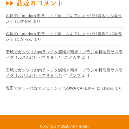
西尾の「modern.割烹 ささ家」さんでちょっぴり贅沢♡和食ラ
ンチ
に
chaoo
より
西尾の「modern.割烹 ささ家」さんでちょっぴり贅沢♡和食ラ
ンチ
に
かろん
より
安城でガッツリお肉ランチを満喫☆南米・ブラジル料理店サムラ
イグリルさんに行ってきました
に
メガネ
より
安城でガッツリお肉ランチを満喫☆南米・ブラジル料理店サムラ
イグリルさんに行ってきました
に
メンマ
より
豊田でおしゃれなカフェランチ♪SOWA CAFEさん
に
chaoo
より
Copyright © 2016
net-friends
.