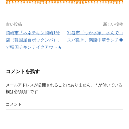
古い投稿
新しい投稿
岡崎市『ネネチキン岡崎1号
刈谷市『つかさ家』さんでコ
投
店（韓国屋台ポックンパ）』
スパ良き、満腹中華ランチ◆
で韓国チキンテイクアウト★
稿
ナ
ビ
コメントを残す
ゲ
メールアドレスが公開されることはありません。
*
が付いている
ー
欄は必須項目です
シ
コメント
ョ
ン