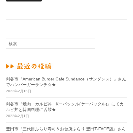
検
索
:
刈谷市『American Burger Cafe Sundance（サンダンス）』さん
でハンバーガーランチ☆★
2022年2月16日
刈谷市『焼肉・カルビ丼 Kーパックル(ケーパックル)』にてカ
ルビ丼と韓国料理に舌鼓★
2022年2月1日
豊田市『三代目ふらり寿司＆お台所ふらり 豊田T-FACE店』さん