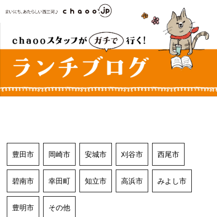
コ
ン
テ
ン
ツ
へ
ス
キ
ッ
プ
豊田市
岡崎市
安城市
刈谷市
西尾市
碧南市
幸田町
知立市
高浜市
みよし市
豊明市
その他