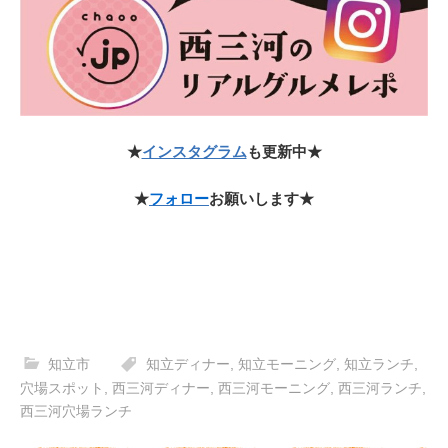
★
インスタグラム
も更新中★
★
フォロー
お願いします★
知立市
知立ディナー
,
知立モーニング
,
知立ランチ
,
穴場スポット
,
西三河ディナー
,
西三河モーニング
,
西三河ランチ
,
西三河穴場ランチ