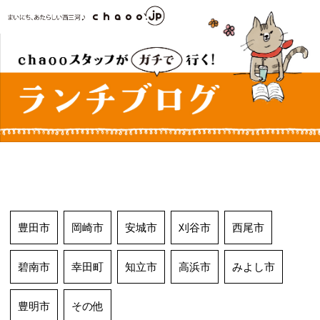
コ
ン
テ
ン
ツ
へ
ス
キ
ッ
プ
豊田市
岡崎市
安城市
刈谷市
西尾市
碧南市
幸田町
知立市
高浜市
みよし市
豊明市
その他