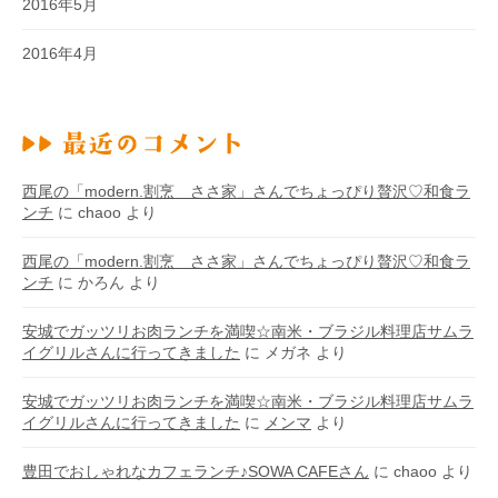
2016年5月
2016年4月
西尾の「modern.割烹 ささ家」さんでちょっぴり贅沢♡和食ラ
ンチ
に
chaoo
より
西尾の「modern.割烹 ささ家」さんでちょっぴり贅沢♡和食ラ
ンチ
に
かろん
より
安城でガッツリお肉ランチを満喫☆南米・ブラジル料理店サムラ
イグリルさんに行ってきました
に
メガネ
より
安城でガッツリお肉ランチを満喫☆南米・ブラジル料理店サムラ
イグリルさんに行ってきました
に
メンマ
より
豊田でおしゃれなカフェランチ♪SOWA CAFEさん
に
chaoo
より