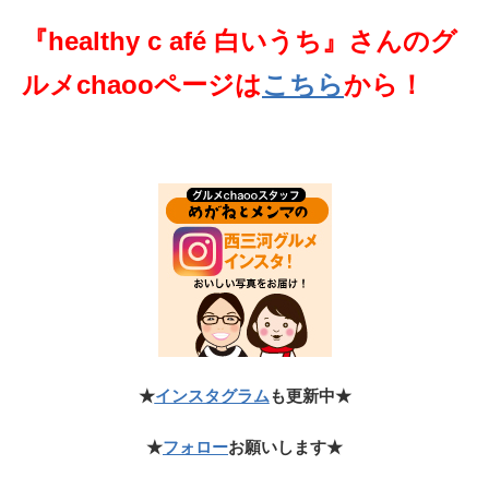
『healthy c afé 白いうち』さんのグ
ルメchaooページは
こちら
から！
★
インスタグラム
も更新中★
★
フォロー
お願いします★