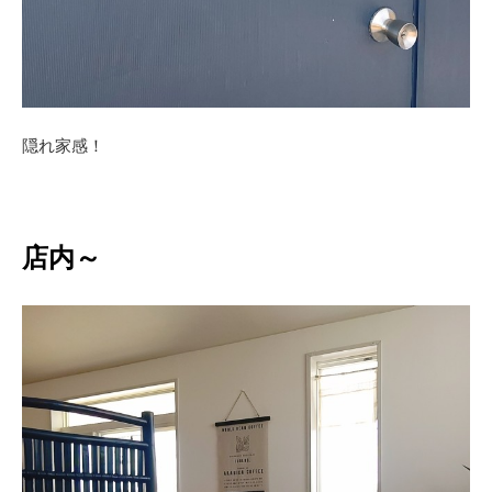
隠れ家感！
店内～