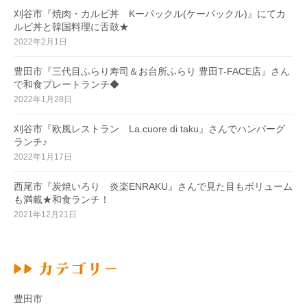
刈谷市『焼肉・カルビ丼 Kーパックル(ケーパックル)』にてカ
ルビ丼と韓国料理に舌鼓★
2022年2月1日
豊田市『三代目ふらり寿司＆お台所ふらり 豊田T-FACE店』さん
で和食プレートランチ◆
2022年1月28日
刈谷市『欧風レストラン La.cuore di taku』さんでハンバーグ
ランチ♪
2022年1月17日
西尾市『炭焼いろり 炎楽ENRAKU』さんで見た目もボリューム
も満載★和食ランチ！
2021年12月21日
豊田市