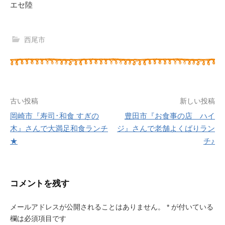
エセ陸
西尾市
古い投稿
新しい投稿
岡崎市『寿司･和食 すぎの
豊田市『お食事の店 ハイ
投
木』さんで大満足和食ランチ
ジ』さんで老舗よくばりラン
★
チ♪
稿
ナ
ビ
コメントを残す
ゲ
メールアドレスが公開されることはありません。
*
が付いている
ー
欄は必須項目です