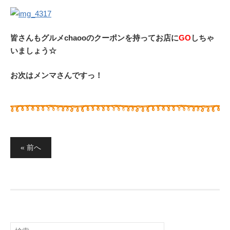
皆さんもグルメchaooのクーポンを持ってお店に
GO
しちゃ
いましょう☆
お次はメンマさんですっ！
« 前へ
投
稿
ナ
ビ
ゲ
検