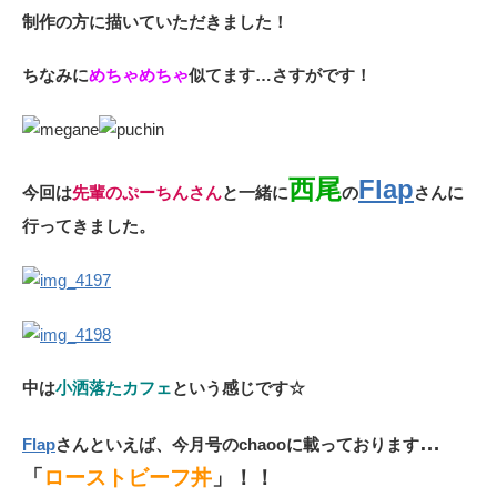
制作の方に描いていただきました！
ちなみに
めちゃめちゃ
似てます…さすがです！
西尾
Flap
今回は
先輩のぷーちんさん
と
一緒に
の
さんに
行ってきました。
中は
小洒落たカフェ
という感じです☆
…
Flap
さんといえば、今月号のchaooに載っております
「
ローストビーフ丼
」！！