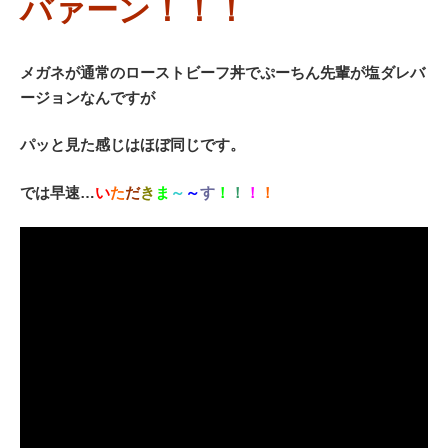
バァーン！！！
メガネが通常のローストビーフ丼でぷーちん先輩が塩ダレバ
ージョンなんですが
パッと見た感じはほぼ同じです。
では早速…
い
た
だ
き
ま
～
～
す
！
！
！
！