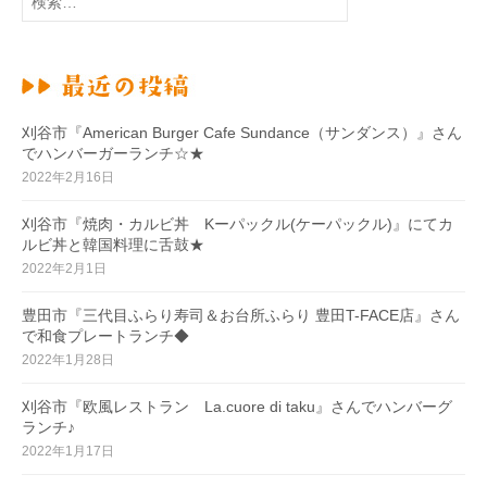
ー
索
:
シ
ョ
ン
刈谷市『American Burger Cafe Sundance（サンダンス）』さん
でハンバーガーランチ☆★
2022年2月16日
刈谷市『焼肉・カルビ丼 Kーパックル(ケーパックル)』にてカ
ルビ丼と韓国料理に舌鼓★
2022年2月1日
豊田市『三代目ふらり寿司＆お台所ふらり 豊田T-FACE店』さん
で和食プレートランチ◆
2022年1月28日
刈谷市『欧風レストラン La.cuore di taku』さんでハンバーグ
ランチ♪
2022年1月17日