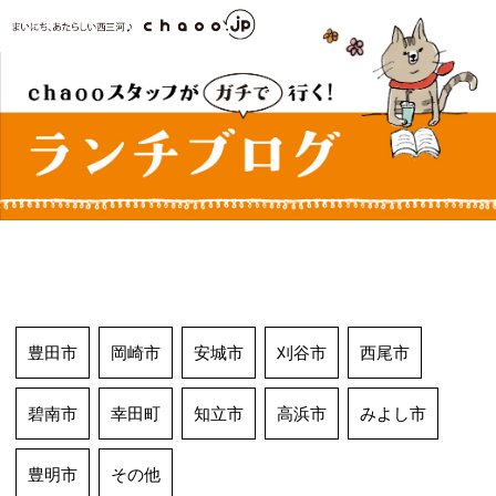
コ
ン
テ
ン
ツ
へ
ス
キ
ッ
プ
豊田市
岡崎市
安城市
刈谷市
西尾市
碧南市
幸田町
知立市
高浜市
みよし市
豊明市
その他