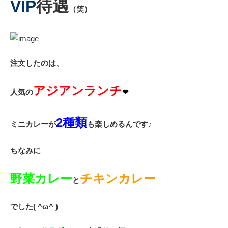
VIP
待遇
（笑）
注文したのは、
アジアンランチ
人気の
❤︎
2種類
ミニカレーが
も楽しめるんです♪
ちなみに
野菜カレー
チキンカレー
と
でした( ^ω^ )