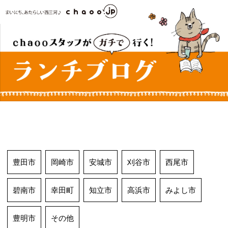
コ
ン
テ
ン
ツ
へ
ス
キ
ッ
プ
豊田市
岡崎市
安城市
刈谷市
西尾市
碧南市
幸田町
知立市
高浜市
みよし市
豊明市
その他