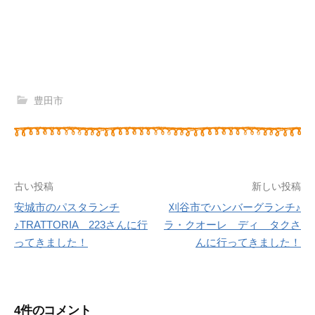
豊田市
古い投稿
新しい投稿
安城市のパスタランチ
刈谷市でハンバーグランチ♪
投
♪TRATTORIA 223さんに行
ラ・クオーレ ディ タクさ
ってきました！
んに行ってきました！
稿
ナ
ビ
4件のコメント