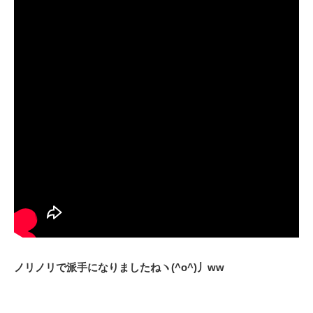
ノリノリで派手になりましたねヽ(^o^)丿ww