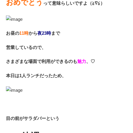
おめでとう
って意味らしいですよ（≧∇≦）
お昼の
11時
から
夜23時
まで
営業しているので、
さまざまな場面で利用ができるのも
魅力
、♡
本日は1人ランチだったため、
目の前がサラダバーという