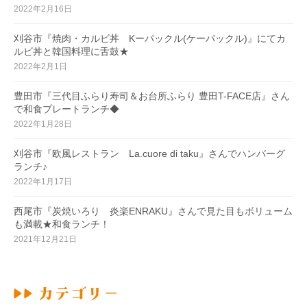
2022年2月16日
刈谷市『焼肉・カルビ丼 Kーパックル(ケーパックル)』にてカ
ルビ丼と韓国料理に舌鼓★
2022年2月1日
豊田市『三代目ふらり寿司＆お台所ふらり 豊田T-FACE店』さん
で和食プレートランチ◆
2022年1月28日
刈谷市『欧風レストラン La.cuore di taku』さんでハンバーグ
ランチ♪
2022年1月17日
西尾市『炭焼いろり 炎楽ENRAKU』さんで見た目もボリューム
も満載★和食ランチ！
2021年12月21日