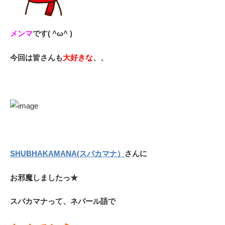
メンマ
です( ^ω^ )
今回は皆さんも
大好きな
、、
SHUBHAKAMANA(スバカマナ）
さんに
お邪魔しましたっ★
スバカマナって、ネパール語で