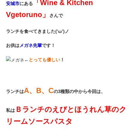
「Wine & Kitchen
安城市
にある
Vgetoruno」
さんで
ランチを食べてきました(‘ω’)ノ
お供は
メガネ先輩
です！
←
とっても優しい
！
A、B、C
ランチは
の3種類の中から今回は、
Ｂランチのえびとほうれん草のク
私は
リームソースパスタ