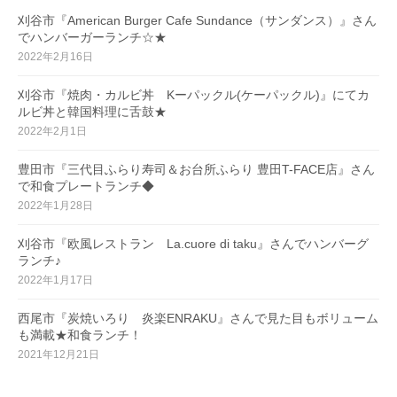
刈谷市『American Burger Cafe Sundance（サンダンス）』さん
でハンバーガーランチ☆★
2022年2月16日
刈谷市『焼肉・カルビ丼 Kーパックル(ケーパックル)』にてカ
ルビ丼と韓国料理に舌鼓★
2022年2月1日
豊田市『三代目ふらり寿司＆お台所ふらり 豊田T-FACE店』さん
で和食プレートランチ◆
2022年1月28日
刈谷市『欧風レストラン La.cuore di taku』さんでハンバーグ
ランチ♪
2022年1月17日
西尾市『炭焼いろり 炎楽ENRAKU』さんで見た目もボリューム
も満載★和食ランチ！
2021年12月21日