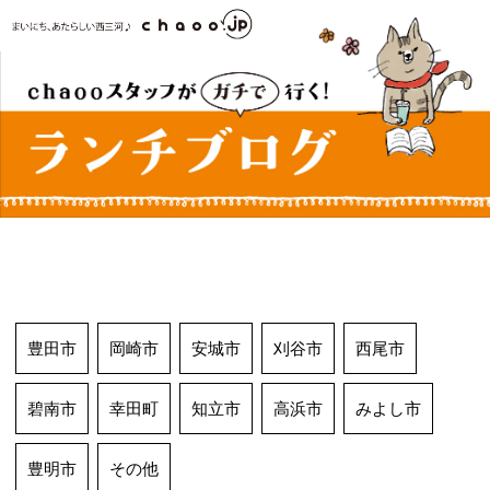
コ
ン
テ
ン
ツ
へ
ス
キ
ッ
プ
豊田市
岡崎市
安城市
刈谷市
西尾市
碧南市
幸田町
知立市
高浜市
みよし市
豊明市
その他