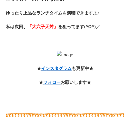
ゆったり上品なランチタイムを満喫できますよ♪
私は次回
、
「大穴子天丼」
を狙ってます(^O^)／
★
インスタグラム
も更新中★
★
フォロー
お願いします★