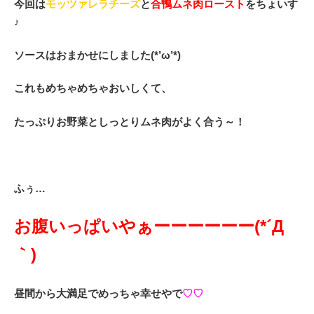
今回は
モッツァレラチーズ
と
合鴨ムネ肉ロースト
をちょいす
♪
ソースはおまかせにしました(*’ω’*)
これもめちゃめちゃおいしくて、
たっぷりお野菜としっとりムネ肉がよく合う～！
ふぅ…
お腹いっぱいやぁーーーーーー(*´Д
｀)
昼間から大満足
でめっちゃ幸せやで
♡♡