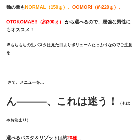
麺の量も
NORMAL（150ｇ）、
OOMORI（約220ｇ）、
OTOKOMAE!!（約300ｇ）
から
選べるので、屈強な男性に
もオススメ！
※もちもちの生パスタは見た目よりボリュームたっぷりなのでご注意
を
さて、メニューを…
ん―――、これは迷う！
（もは
やお決まり）
選べるパスタ＆リゾットは約
20種
…