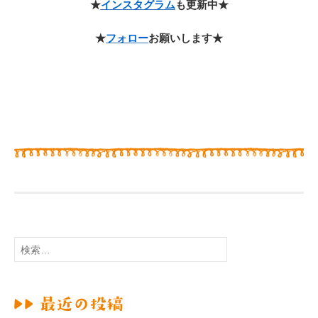
★
インスタグラム
も更新中★
★
フォロー
お願いします★
検
索
: