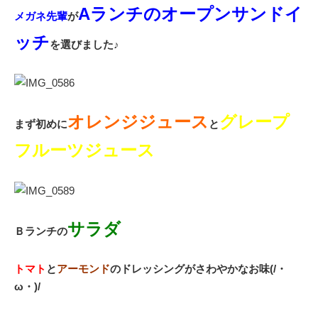
Aランチのオープンサンドイ
メガネ先輩
が
ッチ
を選びました♪
オレンジジュース
グレープ
まず初めに
と
フルーツジュース
サラダ
Ｂランチの
トマト
と
アーモンド
のドレッシングがさわやかなお味(/・
ω・)/