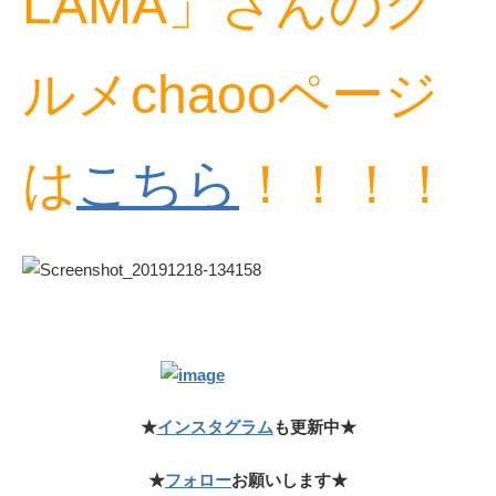
LAMA」さんのグ
ルメchaooページ
は
こちら
！！！！
★
インスタグラム
も更新中★
★
フォロー
お願いします★