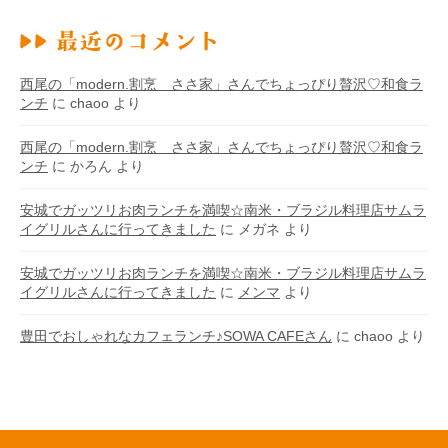
西尾の「modern.割烹 ささ家」さんでちょっぴり贅沢♡和食ラ
ンチ
に
chaoo
より
西尾の「modern.割烹 ささ家」さんでちょっぴり贅沢♡和食ラ
ンチ
に
かろん
より
安城でガッツリお肉ランチを満喫☆南米・ブラジル料理店サムラ
イグリルさんに行ってきました
に
メガネ
より
安城でガッツリお肉ランチを満喫☆南米・ブラジル料理店サムラ
イグリルさんに行ってきました
に
メンマ
より
豊田でおしゃれなカフェランチ♪SOWA CAFEさん
に
chaoo
より