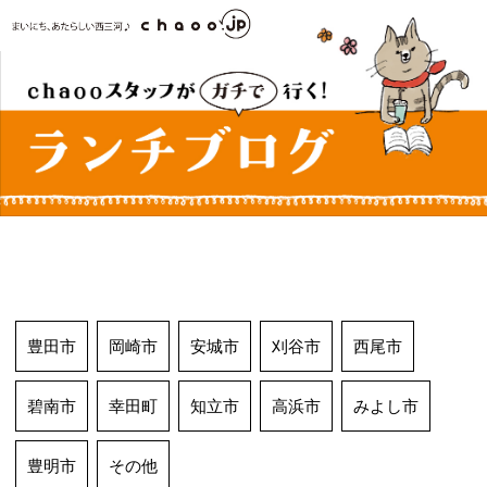
コ
ン
テ
ン
ツ
へ
ス
キ
ッ
プ
豊田市
岡崎市
安城市
刈谷市
西尾市
碧南市
幸田町
知立市
高浜市
みよし市
豊明市
その他