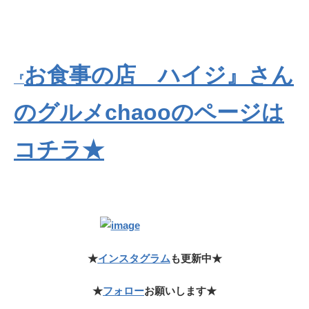
お食事の店 ハイジ』さん
『
のグルメchaooのページは
コチラ★
★
インスタグラム
も更新中★
★
フォロー
お願いします★