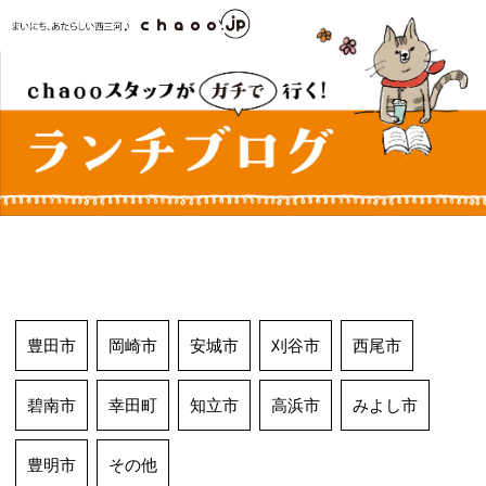
コ
ン
テ
ン
ツ
へ
ス
キ
ッ
プ
豊田市
岡崎市
安城市
刈谷市
西尾市
碧南市
幸田町
知立市
高浜市
みよし市
豊明市
その他