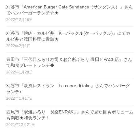
刈谷市『American Burger Cafe Sundance（サンダンス）』さん
でハンバーガーランチ☆★
2022年2月16日
刈谷市『焼肉・カルビ丼 Kーパックル(ケーパックル)』にてカ
ルビ丼と韓国料理に舌鼓★
2022年2月1日
豊田市『三代目ふらり寿司＆お台所ふらり 豊田T-FACE店』さん
で和食プレートランチ◆
2022年1月28日
刈谷市『欧風レストラン La.cuore di taku』さんでハンバーグ
ランチ♪
2022年1月17日
西尾市『炭焼いろり 炎楽ENRAKU』さんで見た目もボリューム
も満載★和食ランチ！
2021年12月21日