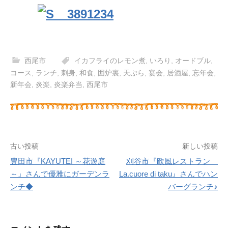
西尾市
イカフライのレモン煮
,
いろり
,
オードブル
,
コース
,
ランチ
,
刺身
,
和食
,
囲炉裏
,
天ぷら
,
宴会
,
居酒屋
,
忘年会
,
新年会
,
炎楽
,
炎楽弁当
,
西尾市
古い投稿
新しい投稿
豊田市『KAYUTEI ～花遊庭
刈谷市『欧風レストラン
投
～』さんで優雅にガーデンラ
La.cuore di taku』さんでハン
ンチ◆
バーグランチ♪
稿
ナ