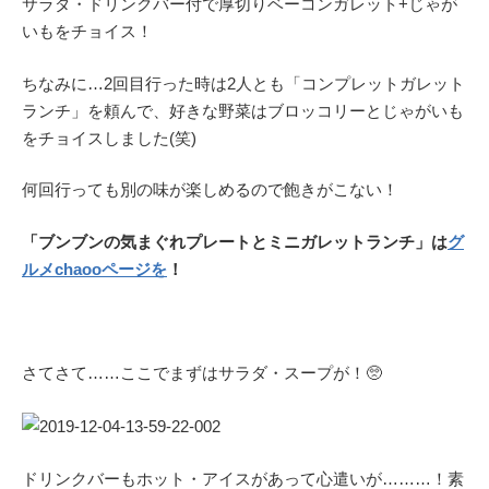
サラダ・ドリンクバー付で厚切りベーコンガレット+じゃが
いもをチョイス！
ちなみに…2回目行った時は2人とも「コンプレットガレット
ランチ」を頼んで、好きな野菜はブロッコリーとじゃがいも
をチョイスしました(笑)
何回行っても別の味が楽しめるので飽きがこない！
「ブンブンの気まぐれプレートとミニガレットランチ」は
グ
ルメchaooページを
！
さてさて……ここでまずはサラダ・スープが！🥺
ドリンクバーもホット・アイスがあって心遣いが………！素