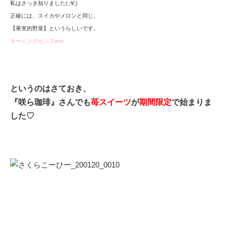
私はさっき知りました( ;∀;)
正確には、スイカやメロンと同じ、
【果実的野菜】というらしいです。
ネーミングセンスwｗ
というのはさておき、
『咲ら珈琲』さんでも
苺スイーツ
が
期間限定
で始まりま
した♡