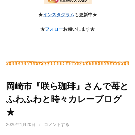
★
インスタグラム
も更新中★
★
フォロー
お願いします★
岡崎市『咲ら珈琲』さんで苺と
ふわふわと時々カレーブログ
★
2020年1月20日
/
コメントする