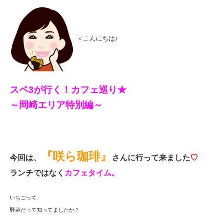
＜こんにちは♪
スペ3が行く！カフェ巡り★
～岡崎エリア特別編～
『咲ら珈琲』
今回は、
さんに行って来ました
♡
ランチではなく
カフェタイム。
いちごって、
野菜だって知ってましたか？