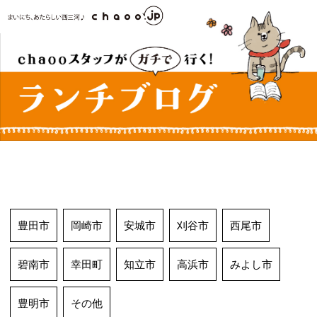
コ
ン
テ
ン
ツ
へ
ス
キ
ッ
プ
豊田市
岡崎市
安城市
刈谷市
西尾市
碧南市
幸田町
知立市
高浜市
みよし市
豊明市
その他