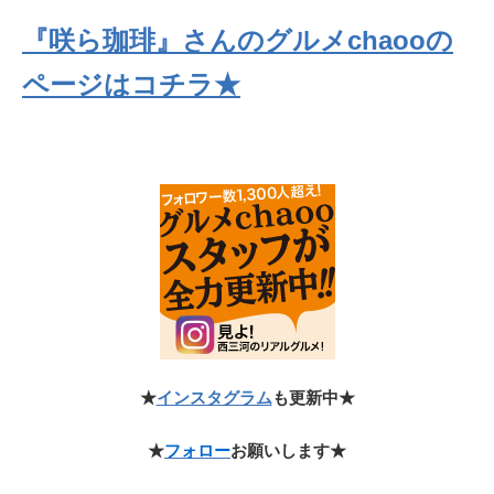
『咲ら珈琲』さんのグルメchaooの
ページはコチラ★
★
インスタグラム
も更新中★
★
フォロー
お願いします★