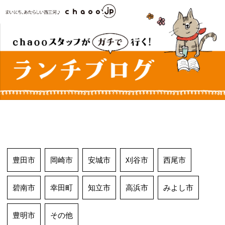
コ
ン
テ
ン
ツ
へ
ス
キ
ッ
プ
豊田市
岡崎市
安城市
刈谷市
西尾市
碧南市
幸田町
知立市
高浜市
みよし市
豊明市
その他