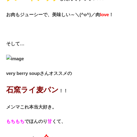
お肉もジューシーで、美味しい～＼(^o^)／肉
love
！
そして…
very berry soupさんオススメの
石窯ライ麦パン
！！
メンマこれ本当大好き。
もちもち
でほんのり
甘
くて、