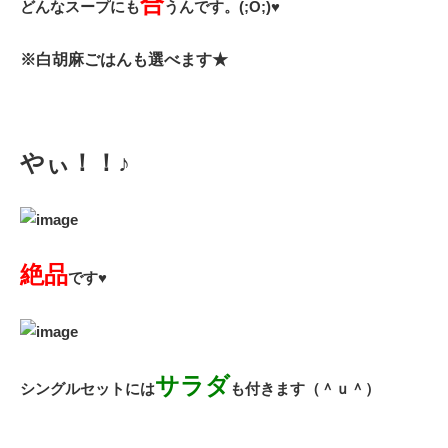
合
どんなスープにも
うんです。(;O;)♥
※白胡麻ごはんも選べます★
やぃ！！♪
絶品
です♥
サラダ
シングルセットには
も付きます（＾ｕ＾）