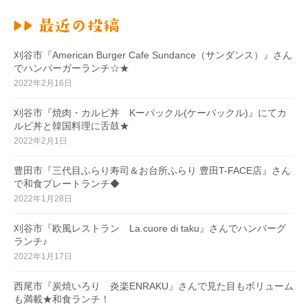
刈谷市『American Burger Cafe Sundance（サンダンス）』さん
でハンバーガーランチ☆★
2022年2月16日
刈谷市『焼肉・カルビ丼 Kーパックル(ケーパックル)』にてカ
ルビ丼と韓国料理に舌鼓★
2022年2月1日
豊田市『三代目ふらり寿司＆お台所ふらり 豊田T-FACE店』さん
で和食プレートランチ◆
2022年1月28日
刈谷市『欧風レストラン La.cuore di taku』さんでハンバーグ
ランチ♪
2022年1月17日
西尾市『炭焼いろり 炎楽ENRAKU』さんで見た目もボリューム
も満載★和食ランチ！