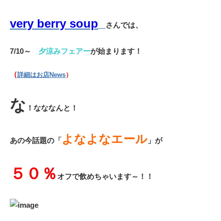
very berry soup
さんでは、
7/10～
夕涼みフェアー
が始まります！
（
詳細はお店News
）
な
！なななんと！
よなよなエール
あの今話題の「
」が
５０％
オフで飲めちゃいます～！！