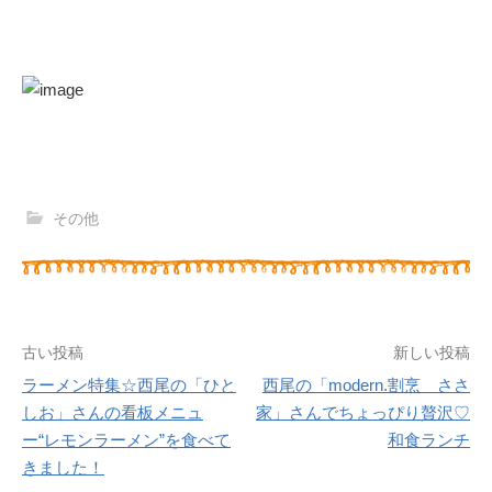
その他
古い投稿
新しい投稿
ラーメン特集☆西尾の「ひと
西尾の「modern.割烹 ささ
投
しお」さんの看板メニュ
家」さんでちょっぴり贅沢♡
ー“レモンラーメン”を食べて
和食ランチ
稿
きました！