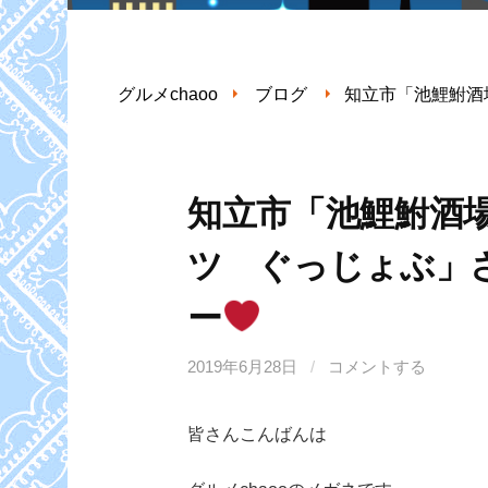
グルメchaoo
ブログ
知立市「池鯉鮒酒
知立市「池鯉鮒酒場
ツ ぐっじょぶ」
ー
2019年6月28日
/
コメントする
皆さんこんばんは