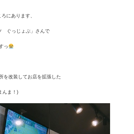
ころにあります、
ツ ぐっじょぶ」さんで
すっ
所を改装してお店を拡張した
まんま！)