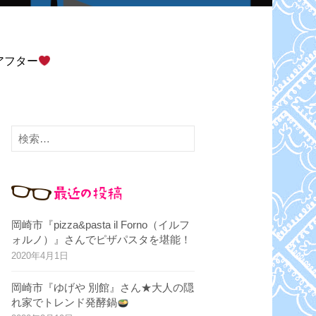
アフター
検
索
:
岡崎市『pizza&pasta il Forno（イルフ
ォルノ）』さんでピザパスタを堪能！
2020年4月1日
岡崎市『ゆげや 別館』さん★大人の隠
れ家でトレンド発酵鍋