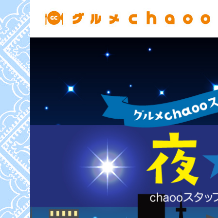
コ
ン
テ
ン
ツ
へ
ス
キ
ッ
プ