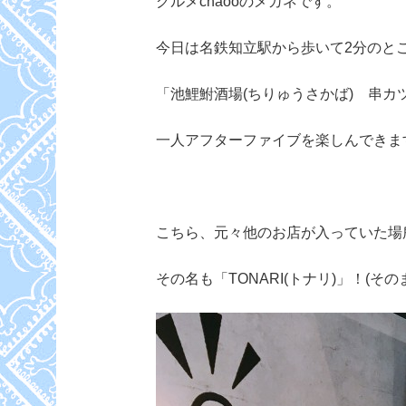
グルメchaooのメガネです。
今日は名鉄知立駅から歩いて2分のと
「池鯉鮒酒場(ちりゅうさかば) 串カ
一人アフターファイブを楽しんできま
こちら、元々他のお店が入っていた場
その名も「TONARI(トナリ)」！(その