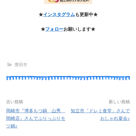
★
インスタグラム
も更新中★
★
フォロー
お願いします★
豊田市
古い投稿
新しい投稿
岡崎市『博多もつ鍋 山秀
知立市「ドレミ食堂」さんで
岡崎店』さんでぷりっぷりモ
おしゃれ宴会♪
ツ鍋♪
投