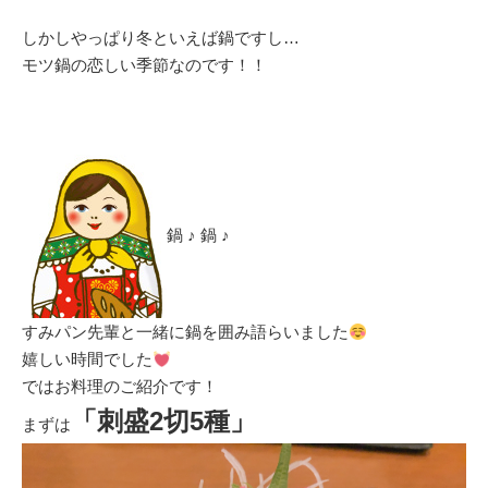
しかしやっぱり冬といえば鍋ですし…
モツ鍋の恋しい季節なのです！！
鍋 ♪ 鍋 ♪
すみパン先輩と一緒に鍋を囲み語らいました
嬉しい時間でした
ではお料理のご紹介です！
「刺盛2切5種」
まずは