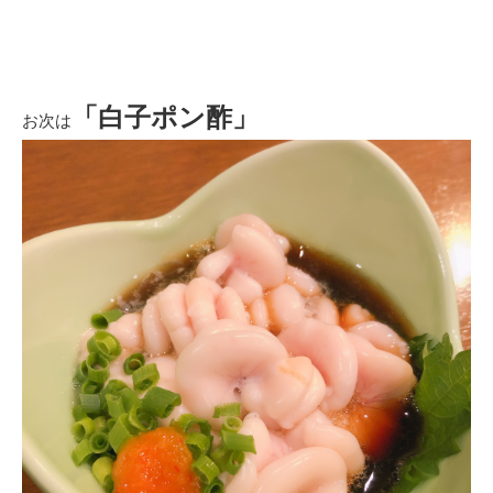
「白子ポン酢」
お次は