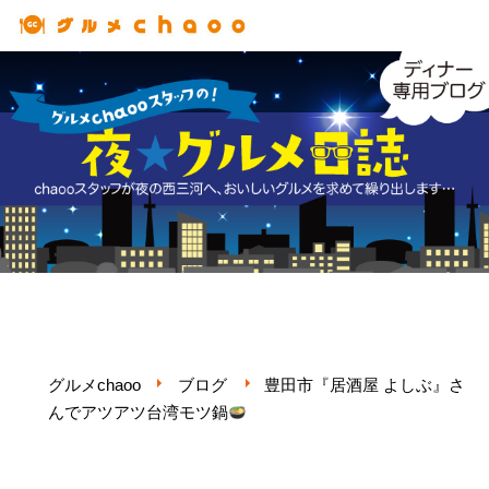
コ
ン
テ
ン
ツ
へ
ス
キ
ッ
プ
グルメchaoo
ブログ
豊田市『居酒屋 よしぶ』さ
んでアツアツ台湾モツ鍋