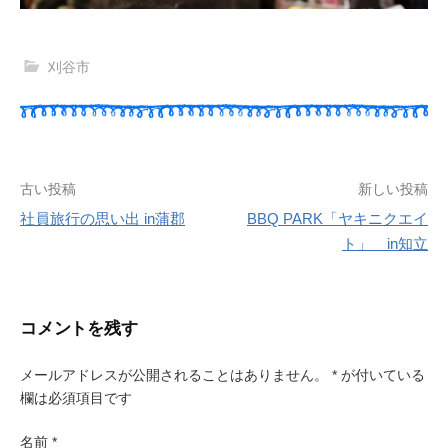
刈谷市
古い投稿
新しい投稿
社員旅行の思い出 in蒲郡
BBQ PARK「ヤキニクエイ
ト」 in知立
投
稿
コメントを残す
ナ
メールアドレスが公開されることはありません。
*
が付いている
ビ
欄は必須項目です
ゲ
名前
*