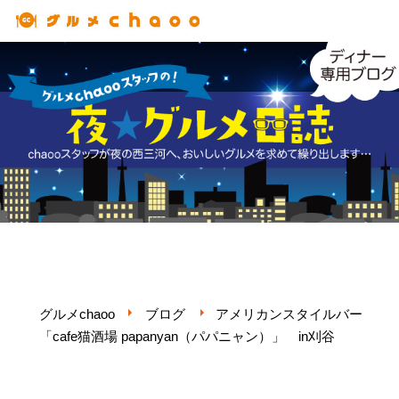
コ
ン
テ
ン
ツ
へ
ス
キ
ッ
プ
グルメchaoo
ブログ
アメリカンスタイルバー
「cafe猫酒場 papanyan（パパニャン）」 in刈谷