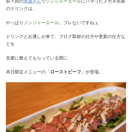
前々回の
串屋さん
で
ジンジャーエール
にハマったメガネ先輩
のドリンクは、
やっぱり
ジンジャーエール
。ブレないですねぇ
ドリンクとお通しが来て、ブログ取材の仕方や更新の仕方な
どを
先輩に教えてもらっている間に
本日限定メニューの「
ローストビーフ
」が登場。