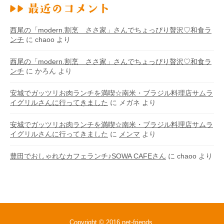
西尾の「modern.割烹 ささ家」さんでちょっぴり贅沢♡和食ラ
ンチ
に
chaoo
より
西尾の「modern.割烹 ささ家」さんでちょっぴり贅沢♡和食ラ
ンチ
に
かろん
より
安城でガッツリお肉ランチを満喫☆南米・ブラジル料理店サムラ
イグリルさんに行ってきました
に
メガネ
より
安城でガッツリお肉ランチを満喫☆南米・ブラジル料理店サムラ
イグリルさんに行ってきました
に
メンマ
より
豊田でおしゃれなカフェランチ♪SOWA CAFEさん
に
chaoo
より
Copyright © 2016
net-friends
.