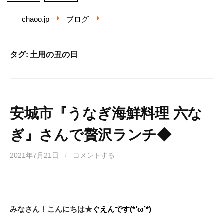
chaoo.jp
ブログ
タグ: 土用の丑の日
安城市『うなぎ海鮮料理 六な
ぎ』さんで贅沢ランチ◆
2021年7月21日
/
コメントする
みなさん！こんにちは★
ぐえんです(*’ω’*)