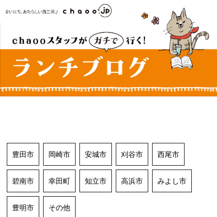
コ
ン
テ
ン
ツ
へ
ス
キ
ッ
プ
豊田市
岡崎市
安城市
刈谷市
西尾市
碧南市
幸田町
知立市
高浜市
みよし市
豊明市
その他