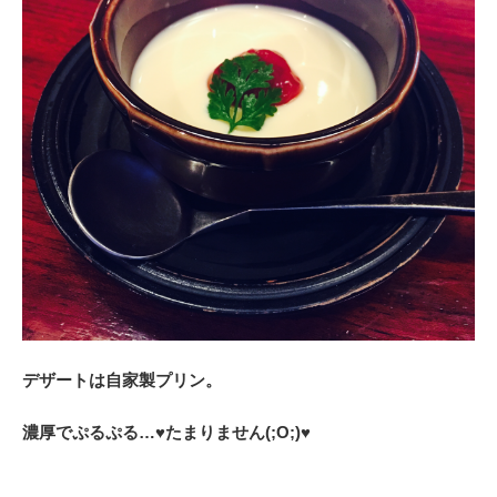
デザートは自家製プリン。
濃厚でぷるぷる…♥たまりません(;O;)♥