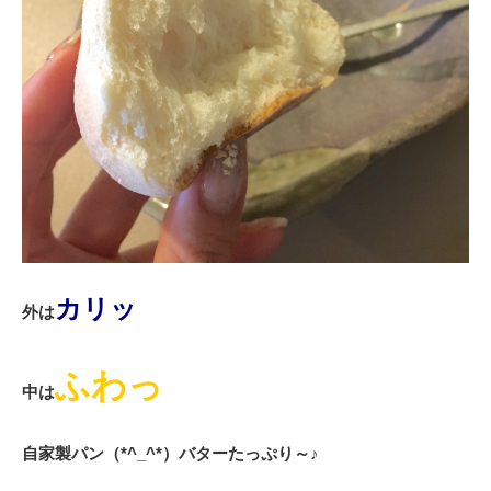
カリッ
外は
ふわっ
中は
自家製パン（*^_^*）バターたっぷり～♪