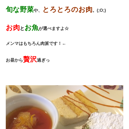
旬な野菜
とろとろのお肉
や、
。(;O;)
お肉
お魚
と
が選べますよ☆
メンマはもちろん肉派です！←
贅沢
お昼から
過ぎっ