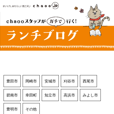
コ
ン
テ
ン
ツ
へ
ス
キ
ッ
プ
豊田市
岡崎市
安城市
刈谷市
西尾市
碧南市
幸田町
知立市
高浜市
みよし市
豊明市
その他