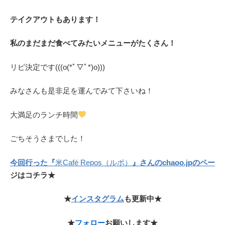
テイクアウトもあります！
私のまだまだ食べてみたいメニューがたくさん！
リピ決定です(((o(*ﾟ▽ﾟ*)o)))
みなさんも是非足を運んでみて下さいね！
大満足のランチ時間
ごちそうさまでした！
今回行った『
米Café Repos（ルポ）
』さんのchaoo.jpのペー
ジはコチラ★
★
インスタグラム
も更新中★
★
フォロー
お願いします★