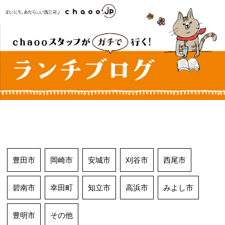
コ
ン
テ
ン
ツ
へ
ス
キ
ッ
プ
豊田市
岡崎市
安城市
刈谷市
西尾市
碧南市
幸田町
知立市
高浜市
みよし市
豊明市
その他