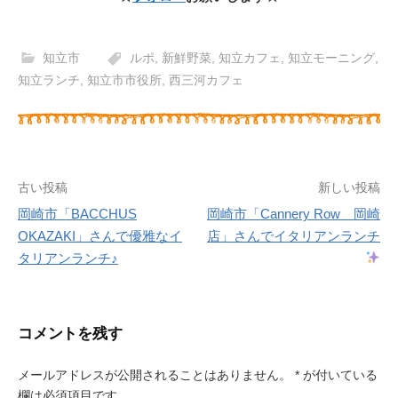
知立市
ルポ
,
新鮮野菜
,
知立カフェ
,
知立モーニング
,
知立ランチ
,
知立市市役所
,
西三河カフェ
古い投稿
新しい投稿
岡崎市「BACCHUS
岡崎市「Cannery Row 岡崎
投
OKAZAKI」さんで優雅なイ
店」さんでイタリアンランチ
タリアンランチ♪
稿
ナ
ビ
コメントを残す
ゲ
メールアドレスが公開されることはありません。
*
が付いている
欄は必須項目です