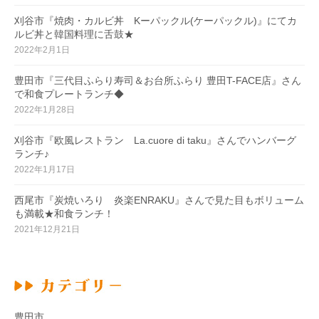
刈谷市『焼肉・カルビ丼 Kーパックル(ケーパックル)』にてカ
ルビ丼と韓国料理に舌鼓★
2022年2月1日
豊田市『三代目ふらり寿司＆お台所ふらり 豊田T-FACE店』さん
で和食プレートランチ◆
2022年1月28日
刈谷市『欧風レストラン La.cuore di taku』さんでハンバーグ
ランチ♪
2022年1月17日
西尾市『炭焼いろり 炎楽ENRAKU』さんで見た目もボリューム
も満載★和食ランチ！
2021年12月21日
豊田市