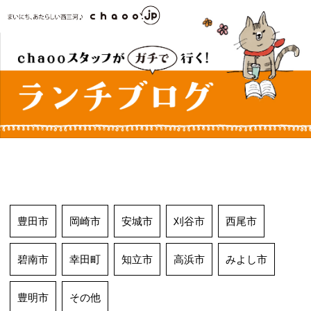
コ
ン
テ
ン
ツ
へ
ス
キ
ッ
プ
豊田市
岡崎市
安城市
刈谷市
西尾市
碧南市
幸田町
知立市
高浜市
みよし市
豊明市
その他