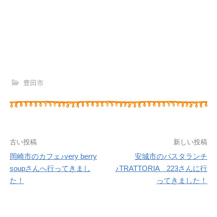
豊田市
古い投稿
新しい投稿
岡崎市のカフェ♪very berry
安城市のパスタランチ
投
soupさんへ行ってきまし
♪TRATTORIA 223さんに行
た！
ってきました！
稿
ナ