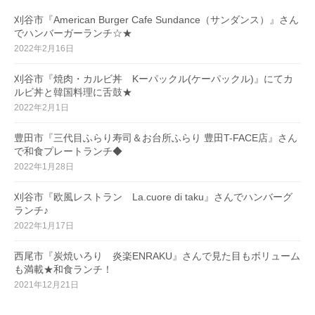
刈谷市『American Burger Cafe Sundance（サンダンス）』さん
でハンバーガーランチ☆★
2022年2月16日
刈谷市『焼肉・カルビ丼 Kーパックル(ケーパックル)』にてカ
ルビ丼と韓国料理に舌鼓★
2022年2月1日
豊田市『三代目ふらり寿司＆お台所ふらり 豊田T-FACE店』さん
で和食プレートランチ◆
2022年1月28日
刈谷市『欧風レストラン La.cuore di taku』さんでハンバーグ
ランチ♪
2022年1月17日
西尾市『炭焼いろり 炎楽ENRAKU』さんで見た目もボリューム
も満載★和食ランチ！
2021年12月21日